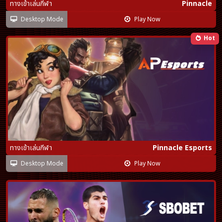
ทางเข้าเล่นกีฬา
Pinnacle
Desktop Mode
Play Now
Hot
ทางเข้าเล่นกีฬา
Pinnacle Esports
Desktop Mode
Play Now