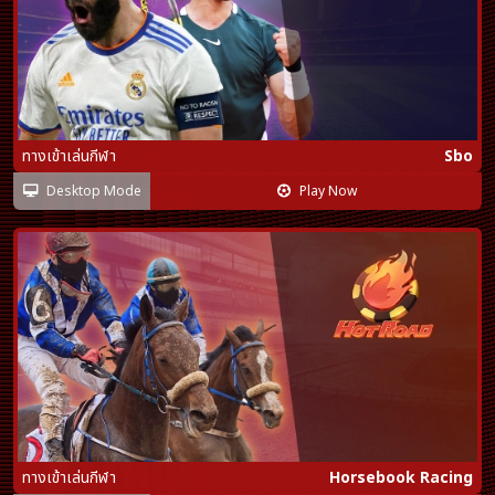
ทางเข้าเล่นกีฬา
Sbo
Desktop Mode
Play Now
ทางเข้าเล่นกีฬา
Horsebook Racing