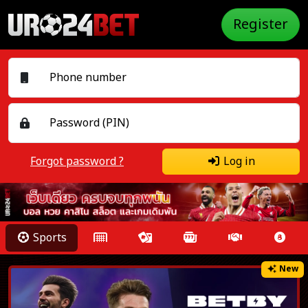
Register
Phone number
Password (PIN)
Forgot password ?
Log in
Sports
New